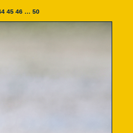
44
45
46
… 50