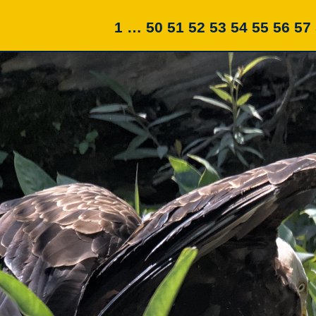
1 …
50
51
52
53
54
55
56
57