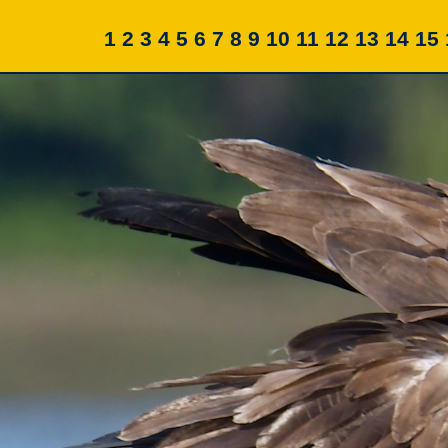
1
2
3
4
5
6
7
8
9
10
11
12
13
14
15