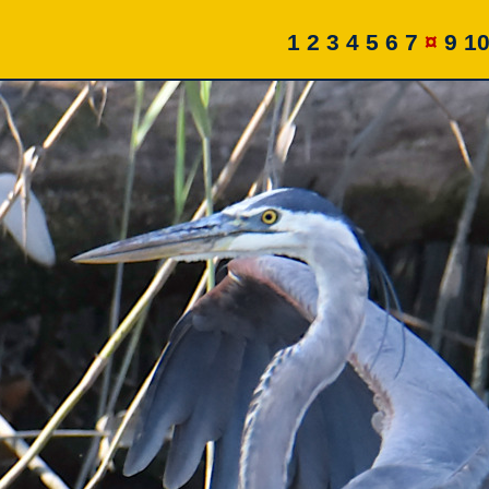
1
2
3
4
5
6
7
¤
9
1